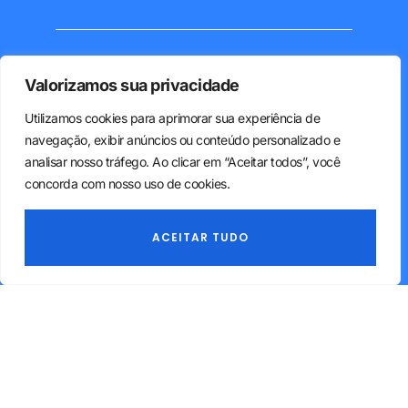
Valorizamos sua privacidade
Utilizamos cookies para aprimorar sua experiência de
navegação, exibir anúncios ou conteúdo personalizado e
Nossos Serviços
analisar nosso tráfego. Ao clicar em “Aceitar todos”, você
concorda com nosso uso de cookies.
Assessoria Societária e Legal
Assessoria Fiscal
ACEITAR TUDO
Assessoria Contábil
Assessoria em Recursos Humanos
Assessoria Consultiva e Estratégica
Declaração de Imposto de Renda - Pessoa Física
International Accounting – Bookkeeping