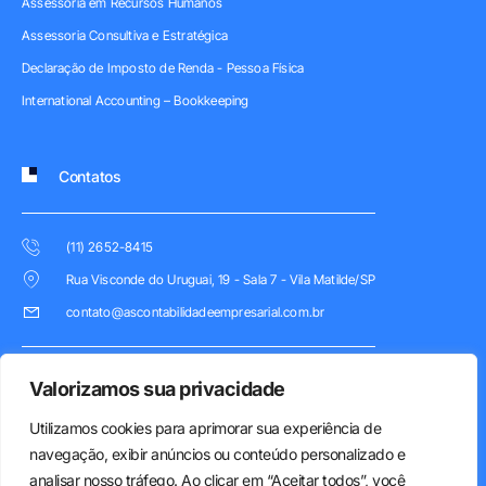
Assessoria em Recursos Humanos
Assessoria Consultiva e Estratégica
Declaração de Imposto de Renda - Pessoa Física
International Accounting – Bookkeeping
Contatos
(11) 2652-8415
Rua Visconde do Uruguai, 19 - Sala 7 - Vila Matilde/SP
contato@ascontabilidadeempresarial.com.br
1 (562) 574-8415
Valorizamos sua privacidade
7901 4th Street North STE 300 St. Petersburg, FL 33702
Utilizamos cookies para aprimorar sua experiência de
FAX: 1 (361) 733-3638
navegação, exibir anúncios ou conteúdo personalizado e
analisar nosso tráfego. Ao clicar em “Aceitar todos”, você